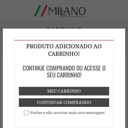
CARRINHO
PRODUTO ADICIONADO AO
Veja quais produtos escolheu e realize sua compra !
CARRINHO!
CONTINUE COMPRANDO OU ACESSE O
SEU CARRINHO!
HOME
SHOP MILANO
CARRINHO
MEU CARRINHO
PRODUTO
DESCRIÇÃO
CÓDIGO
VALOR
QUANTIDADE
SEMI DI
CONTINUAR COMPRANDO
LINO
SUBLIME
R$
Fechar e não mostrar mais esta mensagem
PF016894
DI SETA
147,90
50ML