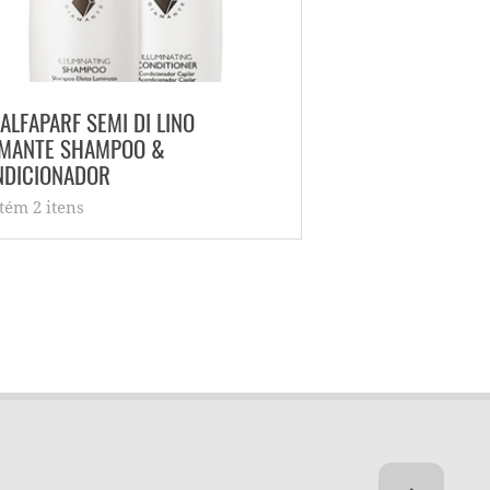
 ALFAPARF SEMI DI LINO
KIT ALFAPARF MI
AMANTE SHAMPOO &
CAUTERIZAÇÃO A 
NDICIONADOR
Contém 5 itens
tém 2 itens