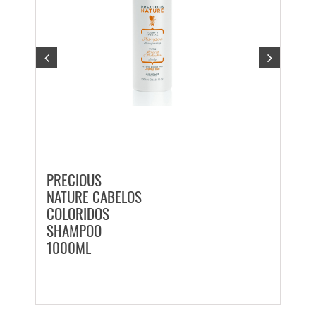
PRECIOUS
PREC
NATURE CABELOS
NATU
COLORIDOS
LISO
SHAMPOO
250
1000ML