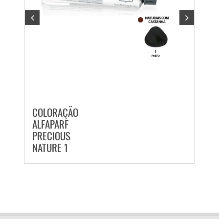
COLORAÇÃO
COL
ALFAPARF
ALFA
PRECIOUS
PREC
NATURE 1
NATU