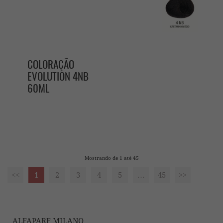
COLORAÇÃO
EVOLUTION 4NB
60ML
Mostrando de 1 até 45
<<
1
2
3
4
5
…
45
>>
ALFAPARF MILANO