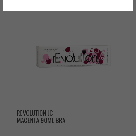
produtos por página
REVOLUTION JC
MAGENTA 90ML BRA