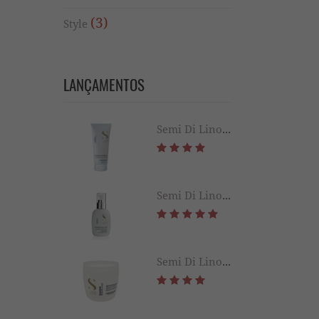
(3)
Style
LANÇAMENTOS
Semi Di Lino Diamond Leave-in 200ml
Semi Di Lino Diamond Extraordinary All in 1 Fluid 125ML
Semi Di Lino Diamond Illuminating Mask 500ML