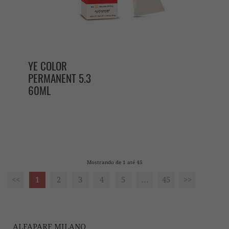
YE COLOR
PERMANENT 5.3
60ML
Mostrando de 1 até 45
<<
1
2
3
4
5
…
45
>>
ALFAPARF MILANO