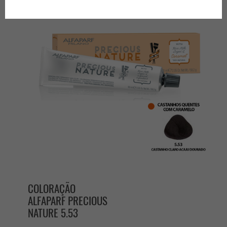
produtos por página
COLORAÇÃO
ALFAPARF PRECIOUS
NATURE 5.53