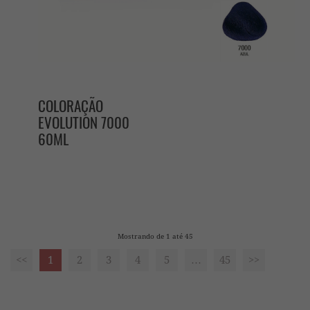
COLORAÇÃO
EVOLUTION 7000
60ML
Mostrando de 1 até 45
<<
1
2
3
4
5
…
45
>>