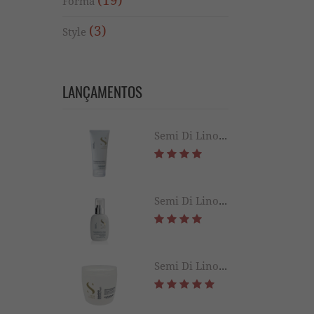
(19)
Forma
(3)
Style
LANÇAMENTOS
Semi Di Lino Diamond Leave-in 200ml
Semi Di Lino Diamond Extraordinary All in 1 Fluid 125ML
Semi Di Lino Diamond Illuminating Mask 500ML