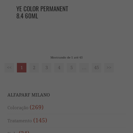
YE COLOR PERMANENT
8.4 60ML
Mostrando de 1 até 45
<<
1
2
3
4
5
…
45
>>
ALFAPARF MILANO
(269)
Coloração
(145)
Tratamento