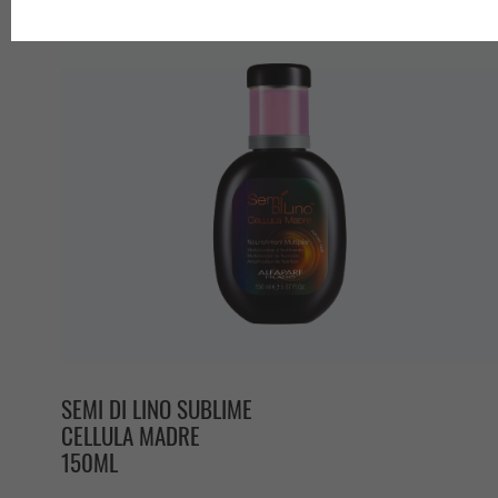
produtos por página
SEMI DI LINO SUBLIME
CELLULA MADRE
150ML