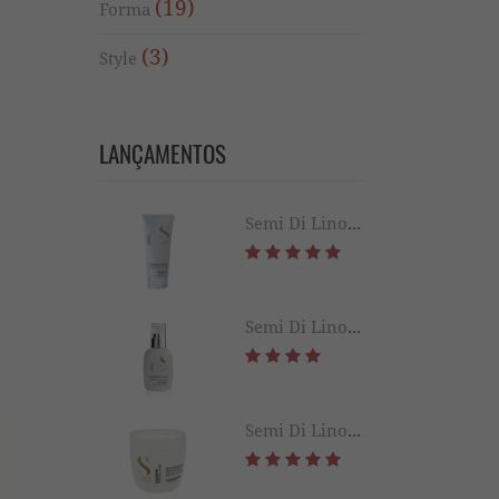
(19)
Forma
(3)
Style
LANÇAMENTOS
Semi Di Lino Diamond Leave-in 200ml
Semi Di Lino Diamond Extraordinary All in 1 Fluid 125ML
Semi Di Lino Diamond Illuminating Mask 500ML