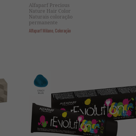
Alfaparf Precious
Nature Hair Color
Naturais coloração
permanente
Alfaparf Milano, Coloração